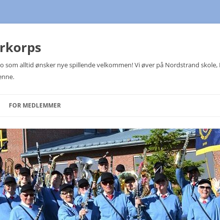
arkorps
Oslo som alltid ønsker nye spillende velkommen! Vi øver på Nordstrand skole
enne.
FOR MEDLEMMER
TERMINLISTER
MEDLEMSLISTE
KOMITEER
JULETREFESTER
NOTEOVERSIKT