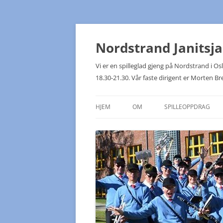
Hopp
til
innhold
Nordstrand Janitsj
Vi er en spilleglad gjeng på Nordstrand i 
18.30-21.30. Vår faste dirigent er Morten Br
HJEM
OM
SPILLEOPPDRAG
KONTAKTPUNKTER
NJK PÅ TUR!