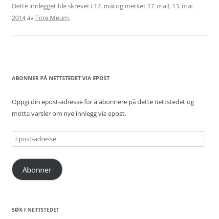
Dette innlegget ble skrevet i
17. mai
og merket
17. mai!
,
13. mai
2014
av
Tore Meum
.
ABONNER PÅ NETTSTEDET VIA EPOST
Oppgi din epost-adresse for å abonnere på dette nettstedet og
motta varsler om nye innlegg via epost.
Epost-
adresse
Abonner
SØK I NETTSTEDET