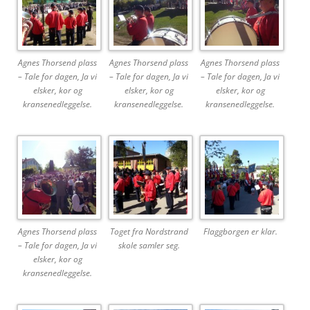
Agnes Thorsend plass
Agnes Thorsend plass
Agnes Thorsend plass
– Tale for dagen, Ja vi
– Tale for dagen, Ja vi
– Tale for dagen, Ja vi
elsker, kor og
elsker, kor og
elsker, kor og
kransenedleggelse.
kransenedleggelse.
kransenedleggelse.
Agnes Thorsend plass
Toget fra Nordstrand
Flaggborgen er klar.
– Tale for dagen, Ja vi
skole samler seg.
elsker, kor og
kransenedleggelse.