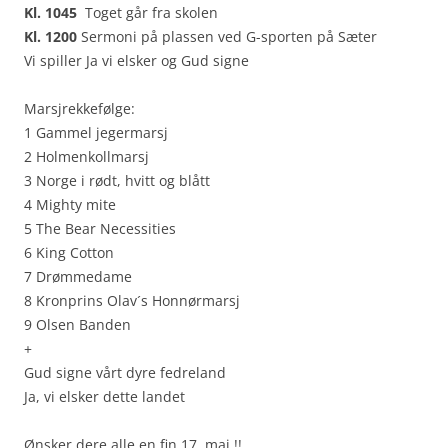
Kl. 1045
Toget går fra skolen
Kl. 1200
Sermoni på plassen ved G-sporten på Sæter
Vi spiller Ja vi elsker og Gud signe
Marsjrekkefølge:
1 Gammel jegermarsj
2 Holmenkollmarsj
3 Norge i rødt, hvitt og blått
4 Mighty mite
5 The Bear Necessities
6 King Cotton
7 Drømmedame
8 Kronprins Olav´s Honnørmarsj
9 Olsen Banden
+
Gud signe vårt dyre fedreland
Ja, vi elsker dette landet
Ønsker dere alle en fin 17. mai !!