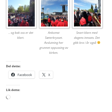
.. og bak oss er det
Ankomst
Snart klare med
klart.
Sæterkrysset.
dagens innsats. Det
Avslutning her
gikk bra i år også
grunnet oppussing av
kirken.
Del dette:
Facebook
X
Lik dette:
Laster
inn...