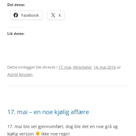
Del dette:
Facebook
X
Lik dette:
Dette innlegget ble skrevet i
17. mai
,
Aktiviteter
,
14. mai 2016
av
Astrid Jenssen
.
17. mai – en noe kjølig affære
17. mai ble vel gjennomført, dog ble det en noe grå og
kjølig versjon
Ikke noe regn!