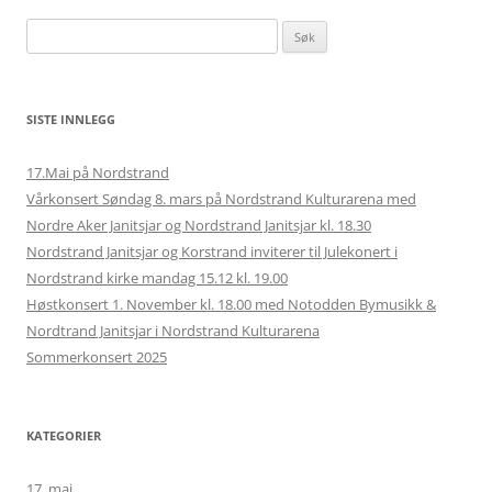
Søk
etter:
SISTE INNLEGG
17.Mai på Nordstrand
Vårkonsert Søndag 8. mars på Nordstrand Kulturarena med
Nordre Aker Janitsjar og Nordstrand Janitsjar kl. 18.30
Nordstrand Janitsjar og Korstrand inviterer til Julekonert i
Nordstrand kirke mandag 15.12 kl. 19.00
Høstkonsert 1. November kl. 18.00 med Notodden Bymusikk &
Nordtrand Janitsjar i Nordstrand Kulturarena
Sommerkonsert 2025
KATEGORIER
17. mai