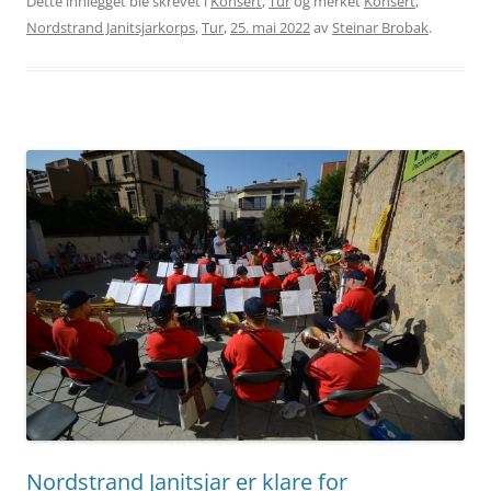
Dette innlegget ble skrevet i
Konsert
,
Tur
og merket
Konsert
,
Nordstrand Janitsjarkorps
,
Tur
,
25. mai 2022
av
Steinar Brobak
.
Nordstrand Janitsjar er klare for