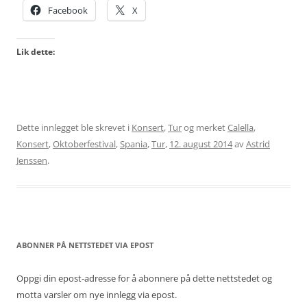
Facebook
X
Lik dette:
Dette innlegget ble skrevet i
Konsert
,
Tur
og merket
Calella
,
Konsert
,
Oktoberfestival
,
Spania
,
Tur
,
12. august 2014
av
Astrid
Jenssen
.
ABONNER PÅ NETTSTEDET VIA EPOST
Oppgi din epost-adresse for å abonnere på dette nettstedet og
motta varsler om nye innlegg via epost.