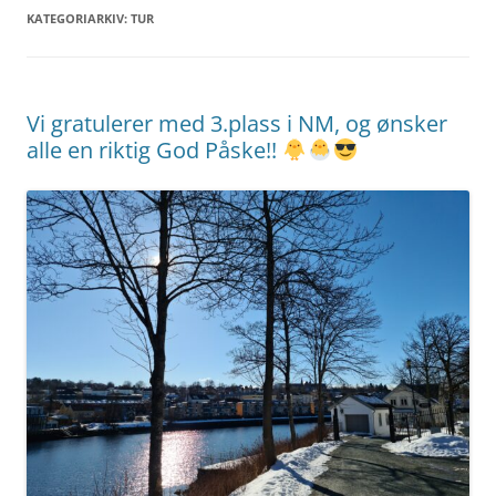
KATEGORIARKIV:
TUR
Vi gratulerer med 3.plass i NM, og ønsker
alle en riktig God Påske!!