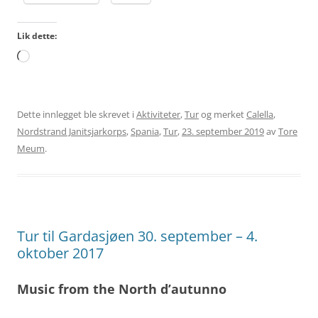
Lik dette:
Laster
inn...
Dette innlegget ble skrevet i
Aktiviteter
,
Tur
og merket
Calella
,
Nordstrand Janitsjarkorps
,
Spania
,
Tur
,
23. september 2019
av
Tore
Meum
.
Tur til Gardasjøen 30. september – 4.
oktober 2017
Music from the North d’autunno