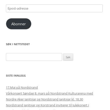
Epost-
adresse
Abonner
SØK I NETTSTEDET
Søk
etter:
SISTE INNLEGG
17.Mai på Nordstrand
Vårkonsert Søndag 8. mars på Nordstrand Kulturarena med
Nordre Aker Janitsjar og Nordstrand Janitsjar kl. 18.30
Nordstrand Janitsjar og Korstrand inviterer til Julekonert i