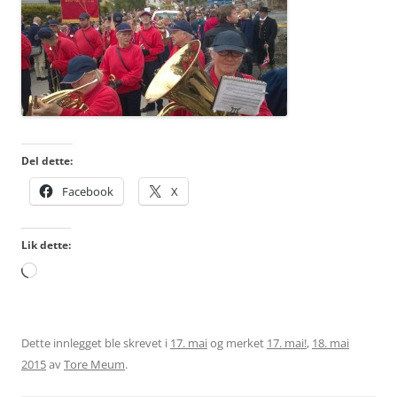
Del dette:
Facebook
X
Lik dette:
Laster
inn...
Dette innlegget ble skrevet i
17. mai
og merket
17. mai!
,
18. mai
2015
av
Tore Meum
.