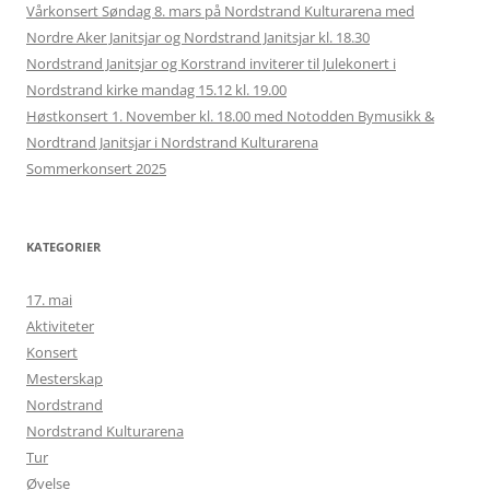
Vårkonsert Søndag 8. mars på Nordstrand Kulturarena med
Nordre Aker Janitsjar og Nordstrand Janitsjar kl. 18.30
Nordstrand Janitsjar og Korstrand inviterer til Julekonert i
Nordstrand kirke mandag 15.12 kl. 19.00
Høstkonsert 1. November kl. 18.00 med Notodden Bymusikk &
Nordtrand Janitsjar i Nordstrand Kulturarena
Sommerkonsert 2025
KATEGORIER
17. mai
Aktiviteter
Konsert
Mesterskap
Nordstrand
Nordstrand Kulturarena
Tur
Øvelse