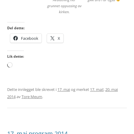
grunnet oppussing av
kirken.
Del dette:
Facebook
X
Lik dette:
Laster
inn...
Dette innlegget ble skrevet i
17. mai
og merket
17. mai!
,
20. mai
2014
av
Tore Meum
.
17. mai program 2014