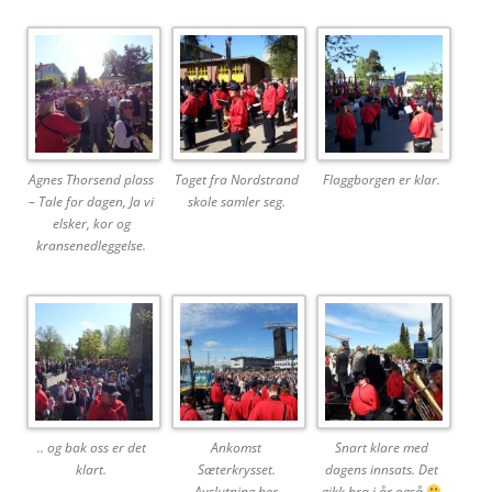
Agnes Thorsend plass
Toget fra Nordstrand
Flaggborgen er klar.
– Tale for dagen, Ja vi
skole samler seg.
elsker, kor og
kransenedleggelse.
.. og bak oss er det
Ankomst
Snart klare med
klart.
Sæterkrysset.
dagens innsats. Det
Avslutning her
gikk bra i år også