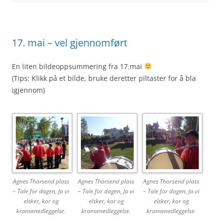
17. mai – vel gjennomført
En liten bildeoppsummering fra 17.mai
(Tips: Klikk på et bilde, bruke deretter piltaster for å bla
igjennom)
Agnes Thorsend plass
Agnes Thorsend plass
Agnes Thorsend plass
– Tale for dagen, Ja vi
– Tale for dagen, Ja vi
– Tale for dagen, Ja vi
elsker, kor og
elsker, kor og
elsker, kor og
kransenedleggelse.
kransenedleggelse.
kransenedleggelse.