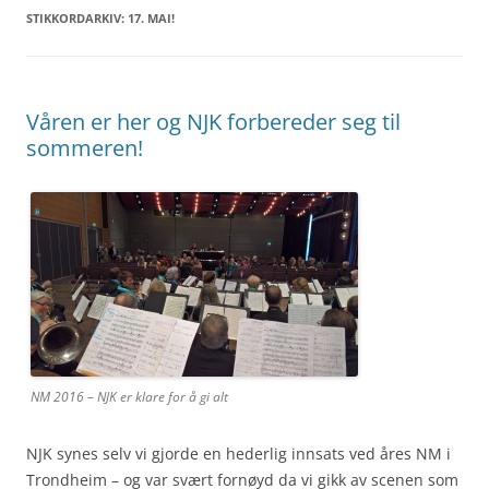
STIKKORDARKIV:
17. MAI!
Våren er her og NJK forbereder seg til
sommeren!
NM 2016 – NJK er klare for å gi alt
NJK synes selv vi gjorde en hederlig innsats ved åres NM i
Trondheim – og var svært fornøyd da vi gikk av scenen som