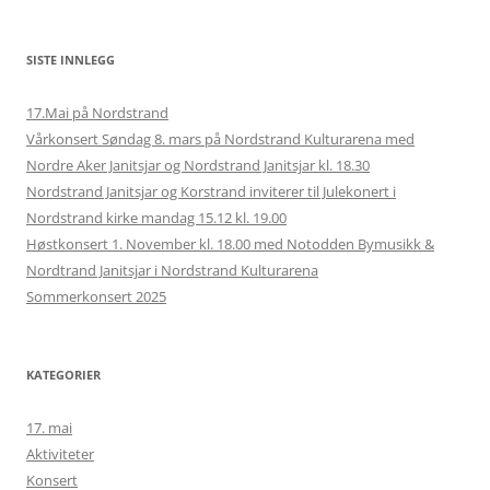
SISTE INNLEGG
17.Mai på Nordstrand
Vårkonsert Søndag 8. mars på Nordstrand Kulturarena med
Nordre Aker Janitsjar og Nordstrand Janitsjar kl. 18.30
Nordstrand Janitsjar og Korstrand inviterer til Julekonert i
Nordstrand kirke mandag 15.12 kl. 19.00
Høstkonsert 1. November kl. 18.00 med Notodden Bymusikk &
Nordtrand Janitsjar i Nordstrand Kulturarena
Sommerkonsert 2025
KATEGORIER
17. mai
Aktiviteter
Konsert