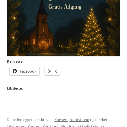
Del dette:
Facebook
X
Lik dette:
Dette innlegget ble skrevet i
Konsert
,
Nordstrand
og merket
Julekonsert
,
Konsert
,
Korstrand
,
Nordstrand Janitsjarkorps
,