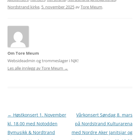
Nordstrand kirke
,
5. november 2025
av
Tore Meum
.
Om Tore Meum
Websideadmin og trommeslager i NJK!
Les alle innlegg av Tore Meum
→
Innleggsnavigasjon
←
Høstkonsert 1. November
Vårkonsert Søndag 8. mars
kl. 18.00 med Notodden
på Nordstrand Kulturarena
Bymusikk & Nordtrand
med Nordre Aker Janitsjar og