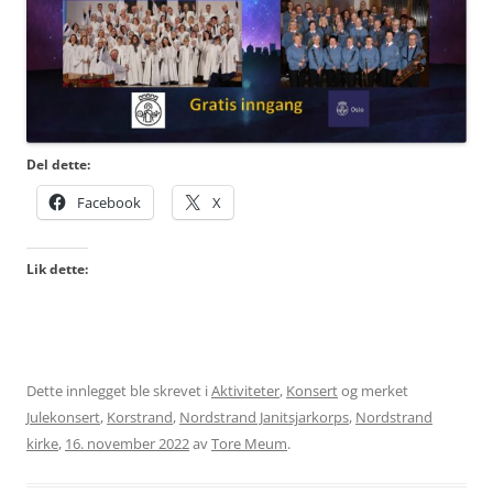
Del dette:
Facebook
X
Lik dette:
Dette innlegget ble skrevet i
Aktiviteter
,
Konsert
og merket
Julekonsert
,
Korstrand
,
Nordstrand Janitsjarkorps
,
Nordstrand
kirke
,
16. november 2022
av
Tore Meum
.