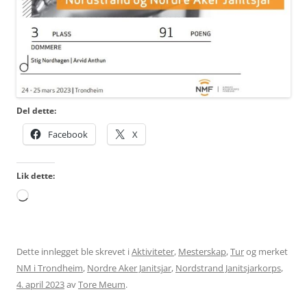
Del dette:
Facebook
X
Lik dette:
Laster
inn...
Dette innlegget ble skrevet i
Aktiviteter
,
Mesterskap
,
Tur
og merket
NM i Trondheim
,
Nordre Aker Janitsjar
,
Nordstrand Janitsjarkorps
,
4. april 2023
av
Tore Meum
.