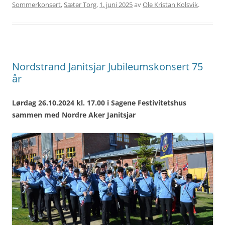
Sommerkonsert
,
Sæter Torg
,
1. juni 2025
av
Ole Kristan Kolsvik
.
Nordstrand Janitsjar Jubileumskonsert 75
år
Lørdag 26.10.2024 kl. 17.00 i Sagene Festivitetshus
sammen med Nordre Aker Janitsjar