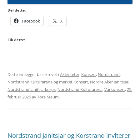
Del dette:
Facebook
X
Lik dette:
Dette innlegget ble skrevet i
Aktiviteter
,
Konsert
,
Nordstrand
,
Nordstrand Kulturarena
og merket
Konsert
,
Nordre Aker Janitsjar
,
Nordstrand Janitsjarkorps
,
Nordstrand Kulturarena
,
Vårkonsert
,
25.
februar 2026
av
Tore Meum
.
Nordstrand Janitsjar og Korstrand inviterer