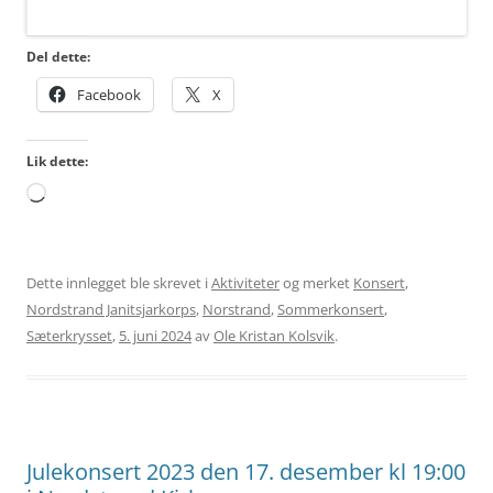
Del dette:
Facebook
X
Lik dette:
Laster
inn...
Dette innlegget ble skrevet i
Aktiviteter
og merket
Konsert
,
Nordstrand Janitsjarkorps
,
Norstrand
,
Sommerkonsert
,
Sæterkrysset
,
5. juni 2024
av
Ole Kristan Kolsvik
.
Julekonsert 2023 den 17. desember kl 19:00