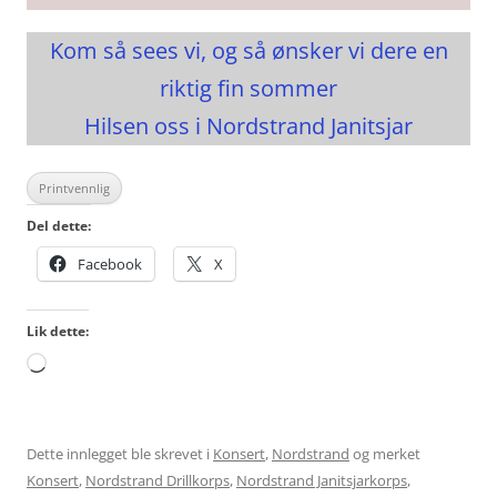
Kom så sees vi, og så ønsker vi dere en
riktig fin sommer
Hilsen oss i Nordstrand Janitsjar
Printvennlig
Del dette:
Facebook
X
Lik dette:
Laster
inn...
Dette innlegget ble skrevet i
Konsert
,
Nordstrand
og merket
Konsert
,
Nordstrand Drillkorps
,
Nordstrand Janitsjarkorps
,