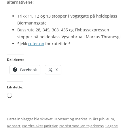
alternativene:
Trikk 11, 12 og 13 stopper i Vogstgate på holdeplass
Biermannsgate
Bussrute 28, 345, 363, 435 og Flybussexpressen
stopper på holdeplass Vøyenbrua i Marcus Thranesgt
Sjekk
ruter.no
for rutetider!
Del dette:
Facebook
X
Lik dette:
Laster
inn...
Dette innlegget ble skrevet i
Konsert
og merket
75 års Jubileum
,
Konsert
,
Nordre Aker Janitsjar
,
Nordstrand Janitsjarkorps
,
Sagene