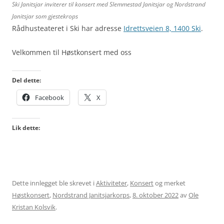
Ski Janitsjar inviterer til konsert med Slemmestad Janitsjar og Nordstrand
Janitsjar som gjestekrops
Rådhusteateret i Ski har adresse
Idrettsveien 8, 1400 Ski
.
Velkommen til Høstkonsert med oss
Del dette:
Facebook
X
Lik dette:
Dette innlegget ble skrevet i
Aktiviteter
,
Konsert
og merket
Høstkonsert
,
Nordstrand Janitsjarkorps
,
8. oktober 2022
av
Ole
Kristan Kolsvik
.