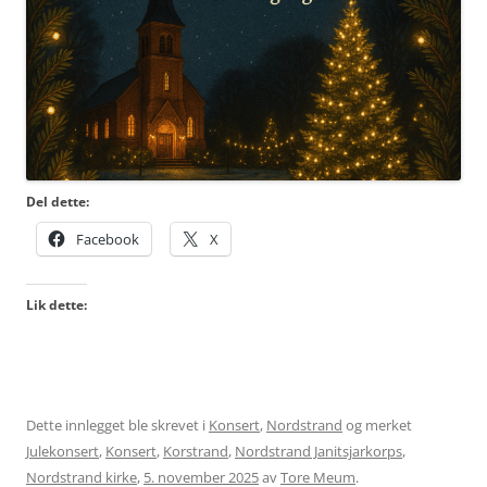
Del dette:
Facebook
X
Lik dette:
Dette innlegget ble skrevet i
Konsert
,
Nordstrand
og merket
Julekonsert
,
Konsert
,
Korstrand
,
Nordstrand Janitsjarkorps
,
Nordstrand kirke
,
5. november 2025
av
Tore Meum
.