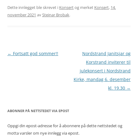
Dette innlegget ble skrevet i
Konsert
og merket
Konsert
,
14.
november 2021
av
Steinar Brobak
.
Innleggsnavigasjon
←
Fortsatt god sommer!!
Nordstrand Janitsjar og
Korstrand inviterer til
julekonsert i Nordstrand
Kirke, mandag 6. desember
kl. 19.30
→
ABONNER PÅ NETTSTEDET VIA EPOST
Oppgi din epost-adresse for å abonnere på dette nettstedet og
motta varsler om nye innlegg via epost.