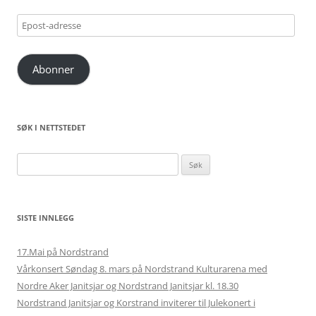
Epost-
adresse
Abonner
SØK I NETTSTEDET
Søk
etter:
SISTE INNLEGG
17.Mai på Nordstrand
Vårkonsert Søndag 8. mars på Nordstrand Kulturarena med
Nordre Aker Janitsjar og Nordstrand Janitsjar kl. 18.30
Nordstrand Janitsjar og Korstrand inviterer til Julekonert i