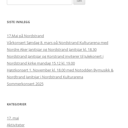
etter:
SISTE INNLEGG
17.Mai på Nordstrand
Vårkonsert Søndag 8. mars på Nordstrand Kulturarena med
Nordre Aker Janitsjar og Nordstrand Janitsjar kl. 18.30
Nordstrand Janitsjar og Korstrand inviterer til Julekonert i
Nordstrand kirke mandag 15.12 kl. 19.00
Høstkonsert 1. November kl. 18.00 med Notodden Bymusikk &
Nordtrand Janitsjar i Nordstrand Kulturarena
Sommerkonsert 2025
KATEGORIER
17. mai
Aktiviteter