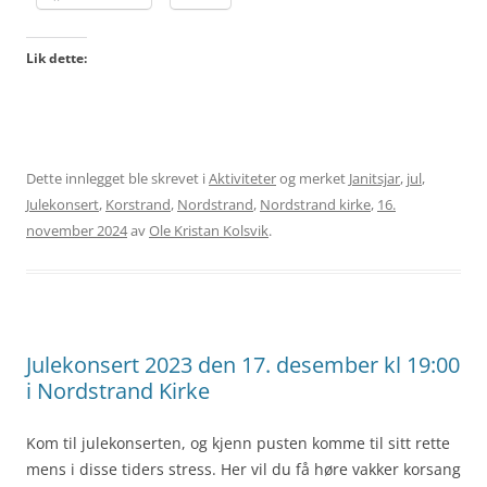
Lik dette:
Dette innlegget ble skrevet i
Aktiviteter
og merket
Janitsjar
,
jul
,
Julekonsert
,
Korstrand
,
Nordstrand
,
Nordstrand kirke
,
16.
november 2024
av
Ole Kristan Kolsvik
.
Julekonsert 2023 den 17. desember kl 19:00
i Nordstrand Kirke
Kom til julekonserten, og kjenn pusten komme til sitt rette
mens i disse tiders stress. Her vil du få høre vakker korsang