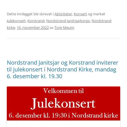
Dette innlegget ble skrevet i
Aktiviteter
,
Konsert
og merket
Julekonsert
,
Korstrand
,
Nordstrand Janitsjarkorps
,
Nordstrand
kirke
,
16. november 2022
av
Tore Meum
.
Nordstrand Janitsjar og Korstrand inviterer
til julekonsert i Nordstrand Kirke, mandag
6. desember kl. 19.30