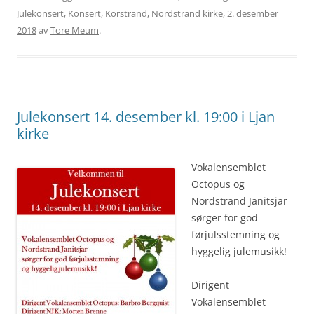
Julekonsert
,
Konsert
,
Korstrand
,
Nordstrand kirke
,
2. desember
2018
av
Tore Meum
.
Julekonsert 14. desember kl. 19:00 i Ljan
kirke
Vokalensemblet
Octopus og
Nordstrand Janitsjar
sørger for god
førjulsstemning og
hyggelig julemusikk!
Dirigent
Vokalensemblet