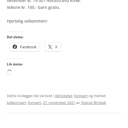
desember kl. 19.30 i Nordstrand Kirke.
Voksne kr. 100,- barn gratis.
Hjertelig velkommen!
Del dette:
Facebook
X
Lik dette:
Laster
inn...
Dette innlegget ble skrevet i
Aktiviteter
,
Konsert
og merket
Julekonsert
,
Konsert
,
27. november 2021
av
Steinar Brobak
.