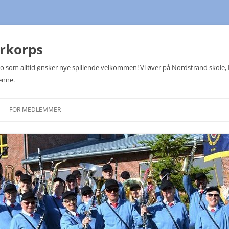
arkorps
Oslo som alltid ønsker nye spillende velkommen! Vi øver på Nordstrand skole
enne.
FOR MEDLEMMER
TERMINLISTER
MEDLEMSLISTE
KOMITEER
JULETREFESTER
NOTEOVERSIKT