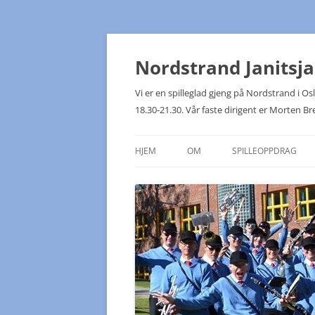
Hopp
til
innhold
Nordstrand Janitsj
Vi er en spilleglad gjeng på Nordstrand i 
18.30-21.30. Vår faste dirigent er Morten Br
HJEM
OM
SPILLEOPPDRAG
KONTAKTPUNKTER
NJK PÅ TUR!