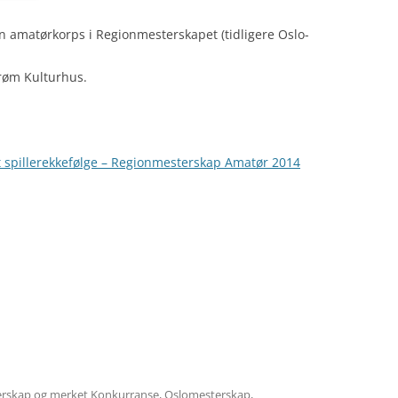
sjon amatørkorps i Regionmesterskapet (tidligere Oslo-
trøm Kulturhus.
t spillerekkefølge – Regionmesterskap Amatør 2014
rskap
og merket
Konkurranse
,
Oslomesterskap
,