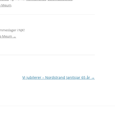
e Meum
.
meslager i NJK!
Tore Meum
→
Vi jubilerer – Nordstrand Janitsjar 65 år
→