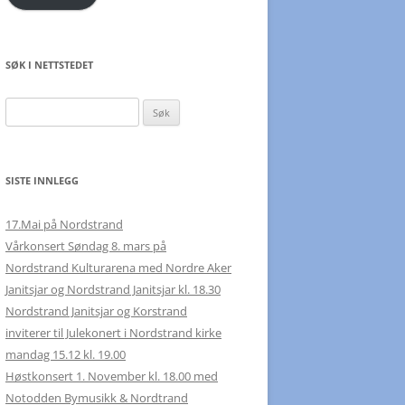
SØK I NETTSTEDET
Søk
etter:
SISTE INNLEGG
17.Mai på Nordstrand
Vårkonsert Søndag 8. mars på
Nordstrand Kulturarena med Nordre Aker
Janitsjar og Nordstrand Janitsjar kl. 18.30
Nordstrand Janitsjar og Korstrand
inviterer til Julekonert i Nordstrand kirke
mandag 15.12 kl. 19.00
Høstkonsert 1. November kl. 18.00 med
Notodden Bymusikk & Nordtrand