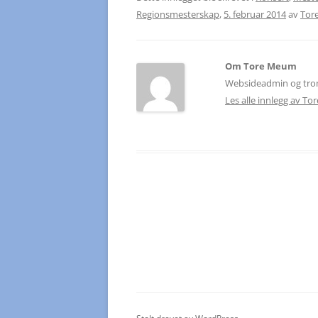
Regionsmesterskap
,
5. februar 2014
av
Tor
Om Tore Meum
Websideadmin og trom
Les alle innlegg av 
Innleggsnavigasjon