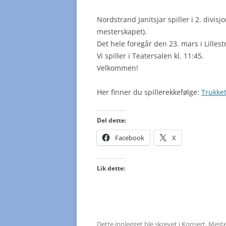
Nordstrand Janitsjar spiller i 2. divi
mesterskapet).
Det hele foregår den 23. mars i Lilles
Vi spiller i Teatersalen kl. 11:45.
Velkommen!
Her finner du spillerekkefølge:
Trukke
Del dette:
Facebook
X
Lik dette:
Dette innlegget ble skrevet i
Konsert
,
Meste