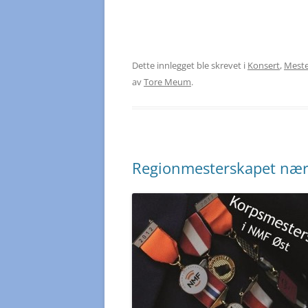
Dette innlegget ble skrevet i
Konsert
,
Meste
av
Tore Meum
.
Regionmesterskapet nærm