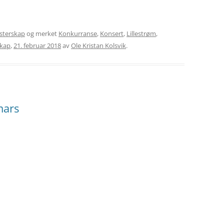
sterskap
og merket
Konkurranse
,
Konsert
,
Lillestrøm
,
skap
,
21. februar 2018
av
Ole Kristan Kolsvik
.
mars