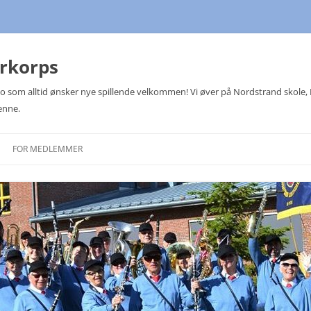
arkorps
Oslo som alltid ønsker nye spillende velkommen! Vi øver på Nordstrand skole
enne.
FOR MEDLEMMER
TERMINLISTER
MEDLEMSLISTE
KOMITEER
JULETREFESTER
NOTEOVERSIKT