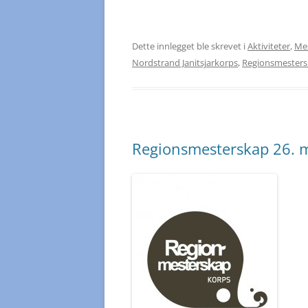
Dette innlegget ble skrevet i
Aktiviteter
,
Me
Nordstrand Janitsjarkorps
,
Regionsmester
Regionsmesterskap 26. 