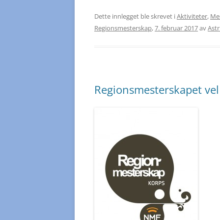
Dette innlegget ble skrevet i
Aktiviteter
,
Me
Regionsmesterskap
,
7. februar 2017
av
Astr
Regionsmesterskapet vel