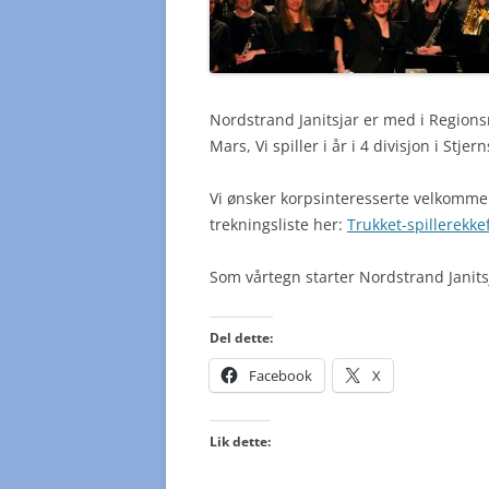
Nordstrand Janitsjar er med i Regions
Mars, Vi spiller i år i 4 divisjon i Stjer
Vi ønsker korpsinteresserte velkommen 
trekningsliste her:
Trukket-spillerekk
Som vårtegn starter Nordstrand Janit
Del dette:
Facebook
X
Lik dette: