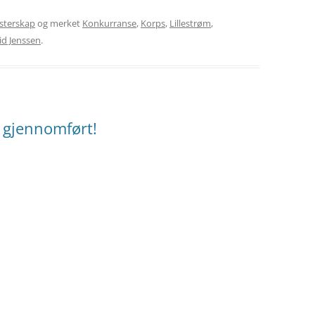
sterskap
og merket
Konkurranse
,
Korps
,
Lillestrøm
,
id Jenssen
.
 gjennomført!