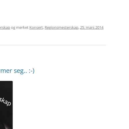
rskap
og merket
Konsert
,
Regionsmesterskap
,
25. mars 2014
er seg.. :-)