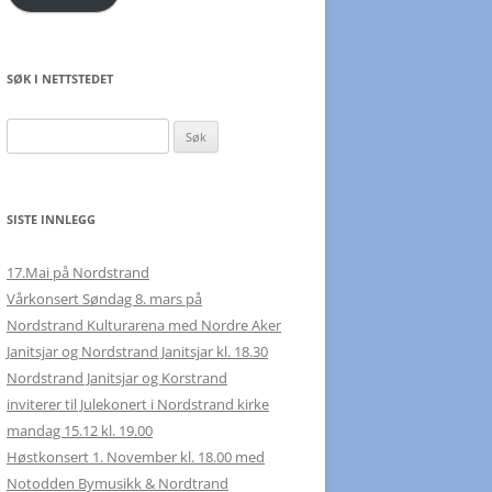
SØK I NETTSTEDET
Søk
etter:
SISTE INNLEGG
17.Mai på Nordstrand
Vårkonsert Søndag 8. mars på
Nordstrand Kulturarena med Nordre Aker
Janitsjar og Nordstrand Janitsjar kl. 18.30
Nordstrand Janitsjar og Korstrand
inviterer til Julekonert i Nordstrand kirke
mandag 15.12 kl. 19.00
Høstkonsert 1. November kl. 18.00 med
Notodden Bymusikk & Nordtrand