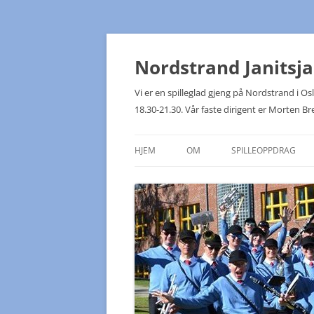
Hopp
til
innhold
Nordstrand Janitsj
Vi er en spilleglad gjeng på Nordstrand i 
18.30-21.30. Vår faste dirigent er Morten Br
HJEM
OM
SPILLEOPPDRAG
KONTAKTPUNKTER
NJK PÅ TUR!