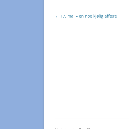
Innleggsnavigasjon
←
17. mai – en noe kjølig affære