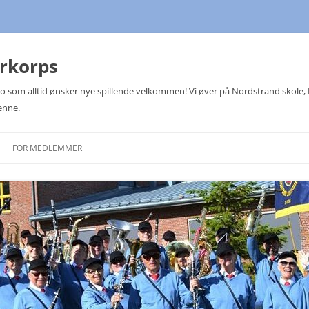
arkorps
Oslo som alltid ønsker nye spillende velkommen! Vi øver på Nordstrand skole
enne.
FOR MEDLEMMER
TERMINLISTER
MEDLEMSLISTE
KOMITEER
JULETREFESTER
NOTEOVERSIKT