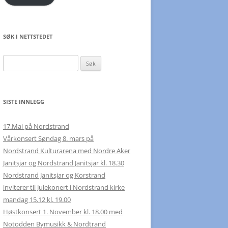
SØK I NETTSTEDET
Søk
etter:
SISTE INNLEGG
17.Mai på Nordstrand
Vårkonsert Søndag 8. mars på
Nordstrand Kulturarena med Nordre Aker
Janitsjar og Nordstrand Janitsjar kl. 18.30
Nordstrand Janitsjar og Korstrand
inviterer til Julekonert i Nordstrand kirke
mandag 15.12 kl. 19.00
Høstkonsert 1. November kl. 18.00 med
Notodden Bymusikk & Nordtrand