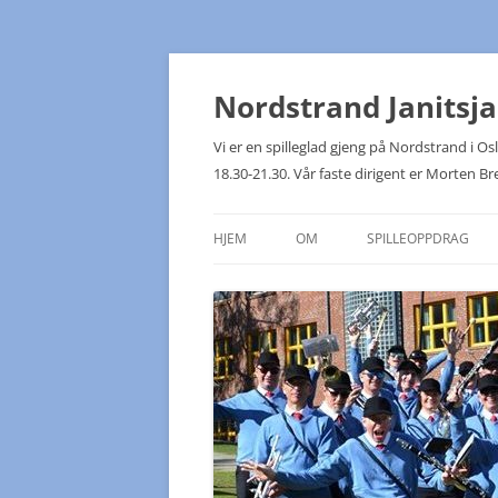
Hopp
til
innhold
Nordstrand Janitsj
Vi er en spilleglad gjeng på Nordstrand i 
18.30-21.30. Vår faste dirigent er Morten Br
HJEM
OM
SPILLEOPPDRAG
KONTAKTPUNKTER
NJK PÅ TUR!