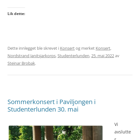
Lik dette:
Dette innlegget ble skrevet i
Konsert
og merket
Konsert
,
Nordstrand Janitsjarkorps
,
Studenterlunden
,
25. mai 2022
av
Steinar Brobak
.
Sommerkonsert i Paviljongen i
Studenterlunden 30. mai
Vi
avslutte
r