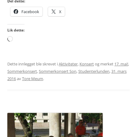
Del dette:
Facebook
X
Lik dette:
Laster
inn...
Dette innlegget ble skrevet i
Aktiviteter
,
Konsert
og merket
17. mai!
,
Sommerkonsert
,
Sommerkonsert Son
,
Studenterlunden
,
31. mars
2016
av
Tore Meum
.