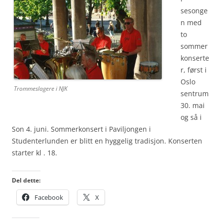
sesonge
n med
to
sommer
konserte
r, først i
Oslo
Trommeslagere i NJK
sentrum
30. mai
og så i
Son 4. juni. Sommerkonsert i Paviljongen i
Studenterlunden er blitt en hyggelig tradisjon. Konserten
starter kl . 18.
Del dette:
Facebook
X