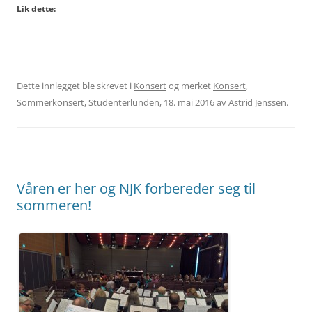
Lik dette:
Dette innlegget ble skrevet i
Konsert
og merket
Konsert
,
Sommerkonsert
,
Studenterlunden
,
18. mai 2016
av
Astrid Jenssen
.
Våren er her og NJK forbereder seg til
sommeren!