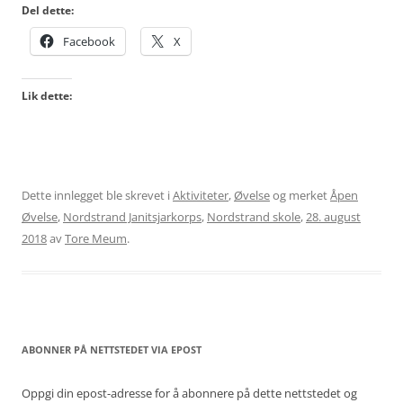
Del dette:
Facebook
X
Lik dette:
Dette innlegget ble skrevet i
Aktiviteter
,
Øvelse
og merket
Åpen
Øvelse
,
Nordstrand Janitsjarkorps
,
Nordstrand skole
,
28. august
2018
av
Tore Meum
.
ABONNER PÅ NETTSTEDET VIA EPOST
Oppgi din epost-adresse for å abonnere på dette nettstedet og