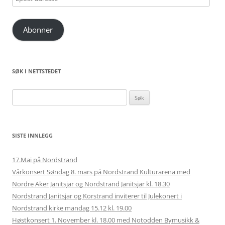
adresse
Abonner
SØK I NETTSTEDET
Søk
etter:
SISTE INNLEGG
17.Mai på Nordstrand
Vårkonsert Søndag 8. mars på Nordstrand Kulturarena med
Nordre Aker Janitsjar og Nordstrand Janitsjar kl. 18.30
Nordstrand Janitsjar og Korstrand inviterer til Julekonert i
Nordstrand kirke mandag 15.12 kl. 19.00
Høstkonsert 1. November kl. 18.00 med Notodden Bymusikk &