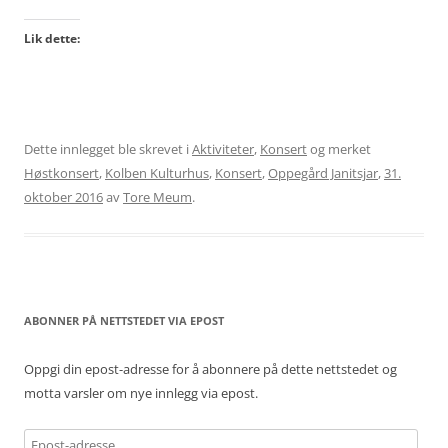
Lik dette:
Dette innlegget ble skrevet i
Aktiviteter
,
Konsert
og merket
Høstkonsert
,
Kolben Kulturhus
,
Konsert
,
Oppegård Janitsjar
,
31.
oktober 2016
av
Tore Meum
.
ABONNER PÅ NETTSTEDET VIA EPOST
Oppgi din epost-adresse for å abonnere på dette nettstedet og
motta varsler om nye innlegg via epost.
Epost-