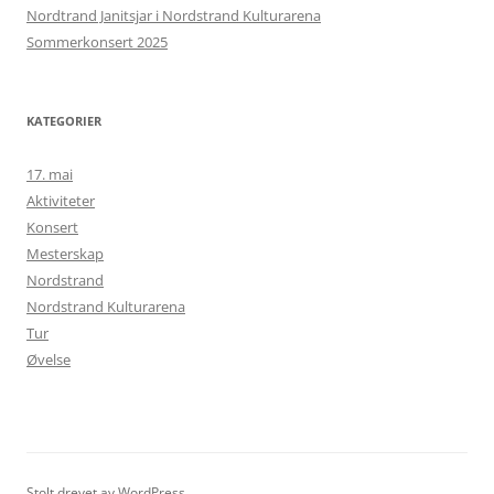
Nordtrand Janitsjar i Nordstrand Kulturarena
Sommerkonsert 2025
KATEGORIER
17. mai
Aktiviteter
Konsert
Mesterskap
Nordstrand
Nordstrand Kulturarena
Tur
Øvelse
Stolt drevet av WordPress