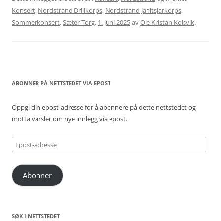
Konsert
,
Nordstrand Drillkorps
,
Nordstrand Janitsjarkorps
,
Sommerkonsert
,
Sæter Torg
,
1. juni 2025
av
Ole Kristan Kolsvik
.
ABONNER PÅ NETTSTEDET VIA EPOST
Oppgi din epost-adresse for å abonnere på dette nettstedet og
motta varsler om nye innlegg via epost.
Epost-
adresse
Abonner
SØK I NETTSTEDET