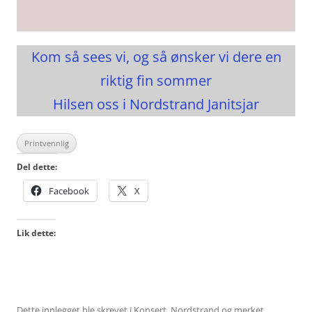
Kom så sees vi, og så ønsker vi dere en
riktig fin sommer
Hilsen oss i Nordstrand Janitsjar
Printvennlig
Del dette:
Facebook
X
Lik dette:
Dette innlegget ble skrevet i
Konsert
,
Nordstrand
og merket