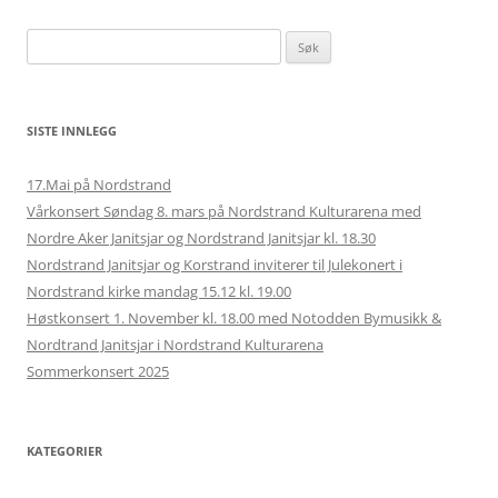
Søk
etter:
SISTE INNLEGG
17.Mai på Nordstrand
Vårkonsert Søndag 8. mars på Nordstrand Kulturarena med
Nordre Aker Janitsjar og Nordstrand Janitsjar kl. 18.30
Nordstrand Janitsjar og Korstrand inviterer til Julekonert i
Nordstrand kirke mandag 15.12 kl. 19.00
Høstkonsert 1. November kl. 18.00 med Notodden Bymusikk &
Nordtrand Janitsjar i Nordstrand Kulturarena
Sommerkonsert 2025
KATEGORIER