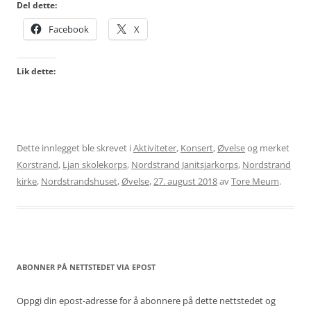
Del dette:
Facebook
X
Lik dette:
Dette innlegget ble skrevet i
Aktiviteter
,
Konsert
,
Øvelse
og merket
Korstrand
,
Ljan skolekorps
,
Nordstrand Janitsjarkorps
,
Nordstrand
kirke
,
Nordstrandshuset
,
Øvelse
,
27. august 2018
av
Tore Meum
.
ABONNER PÅ NETTSTEDET VIA EPOST
Oppgi din epost-adresse for å abonnere på dette nettstedet og