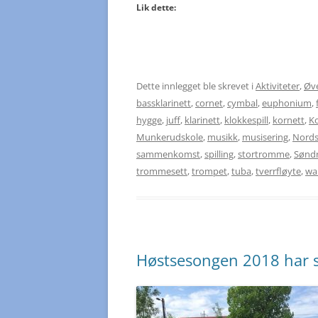
Lik dette:
Dette innlegget ble skrevet i
Aktiviteter
,
Øve
bassklarinett
,
cornet
,
cymbal
,
euphonium
,
hygge
,
juff
,
klarinett
,
klokkespill
,
kornett
,
K
Munkerudskole
,
musikk
,
musisering
,
Nords
sammenkomst
,
spilling
,
stortromme
,
Sønd
trommesett
,
trompet
,
tuba
,
tverrfløyte
,
wa
Høstsesongen 2018 har st