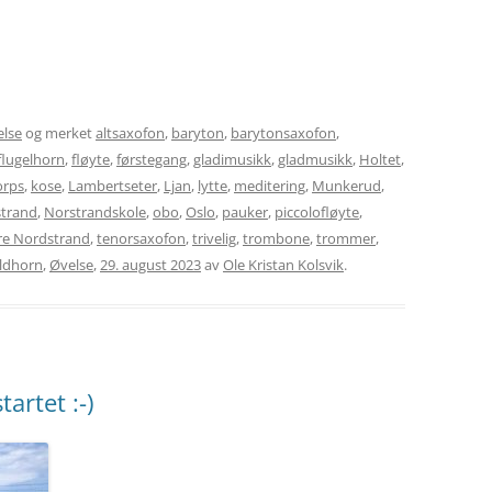
lse
og merket
altsaxofon
,
baryton
,
barytonsaxofon
,
flugelhorn
,
fløyte
,
førstegang
,
gladimusikk
,
gladmusikk
,
Holtet
,
orps
,
kose
,
Lambertseter
,
Ljan
,
lytte
,
meditering
,
Munkerud
,
trand
,
Norstrandskole
,
obo
,
Oslo
,
pauker
,
piccolofløyte
,
re Nordstrand
,
tenorsaxofon
,
trivelig
,
trombone
,
trommer
,
ldhorn
,
Øvelse
,
29. august 2023
av
Ole Kristan Kolsvik
.
artet :-)