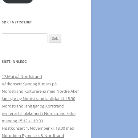
SØK I NETTSTEDET
Søk
etter:
SISTE INNLEGG
17.Mai på Nordstrand
Vårkonsert Søndag 8. mars på
Nordstrand Kulturarena med Nordre Aker
Janitsjar og Nordstrand Janitsjar kl. 18.30
Nordstrand Janitsjar og Korstrand
inviterer til Julekonert i Nordstrand kirke
mandag 15.12 kl. 19.00
Høstkonsert 1. November kl. 18.00 med
Notodden Bymusikk & Nordtrand