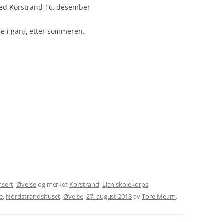
med Korstrand 16. desember
mme i gang etter sommeren.
nsert
,
Øvelse
og merket
Korstrand
,
Ljan skolekorps
,
e
,
Nordstrandshuset
,
Øvelse
,
27. august 2018
av
Tore Meum
.