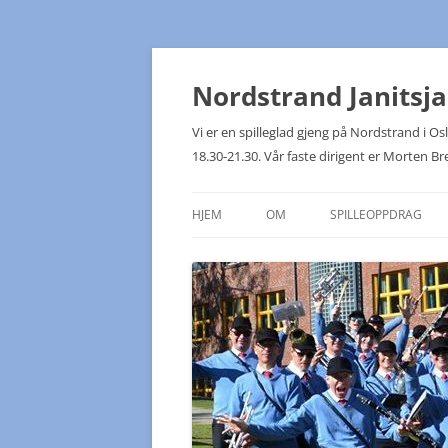
Hopp
til
innhold
Nordstrand Janitsj
Vi er en spilleglad gjeng på Nordstrand i 
18.30-21.30. Vår faste dirigent er Morten Br
HJEM
OM
SPILLEOPPDRAG
KONTAKTPUNKTER
NJK PÅ TUR!