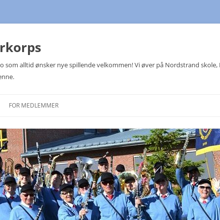
arkorps
Oslo som alltid ønsker nye spillende velkommen! Vi øver på Nordstrand skole
enne.
FOR MEDLEMMER
TERMINLISTER
MEDLEMSLISTE
KOMITEER
JULETREFESTER
NOTEOVERSIKT