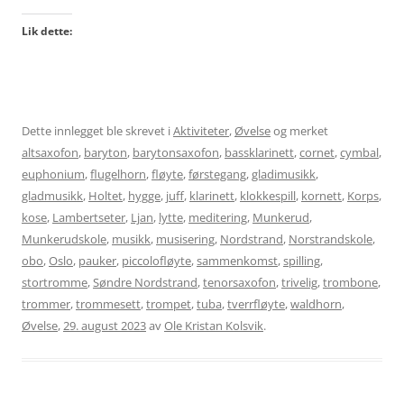
Lik dette:
Dette innlegget ble skrevet i
Aktiviteter
,
Øvelse
og merket
altsaxofon
,
baryton
,
barytonsaxofon
,
bassklarinett
,
cornet
,
cymbal
,
euphonium
,
flugelhorn
,
fløyte
,
førstegang
,
gladimusikk
,
gladmusikk
,
Holtet
,
hygge
,
juff
,
klarinett
,
klokkespill
,
kornett
,
Korps
,
kose
,
Lambertseter
,
Ljan
,
lytte
,
meditering
,
Munkerud
,
Munkerudskole
,
musikk
,
musisering
,
Nordstrand
,
Norstrandskole
,
obo
,
Oslo
,
pauker
,
piccolofløyte
,
sammenkomst
,
spilling
,
stortromme
,
Søndre Nordstrand
,
tenorsaxofon
,
trivelig
,
trombone
,
trommer
,
trommesett
,
trompet
,
tuba
,
tverrfløyte
,
waldhorn
,
Øvelse
,
29. august 2023
av
Ole Kristan Kolsvik
.