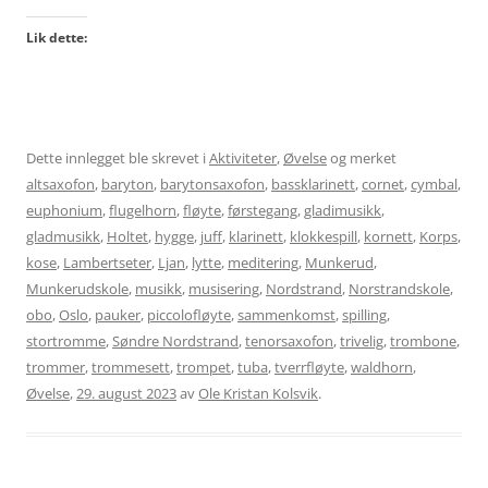
Lik dette:
Dette innlegget ble skrevet i
Aktiviteter
,
Øvelse
og merket
altsaxofon
,
baryton
,
barytonsaxofon
,
bassklarinett
,
cornet
,
cymbal
,
euphonium
,
flugelhorn
,
fløyte
,
førstegang
,
gladimusikk
,
gladmusikk
,
Holtet
,
hygge
,
juff
,
klarinett
,
klokkespill
,
kornett
,
Korps
,
kose
,
Lambertseter
,
Ljan
,
lytte
,
meditering
,
Munkerud
,
Munkerudskole
,
musikk
,
musisering
,
Nordstrand
,
Norstrandskole
,
obo
,
Oslo
,
pauker
,
piccolofløyte
,
sammenkomst
,
spilling
,
stortromme
,
Søndre Nordstrand
,
tenorsaxofon
,
trivelig
,
trombone
,
trommer
,
trommesett
,
trompet
,
tuba
,
tverrfløyte
,
waldhorn
,
Øvelse
,
29. august 2023
av
Ole Kristan Kolsvik
.