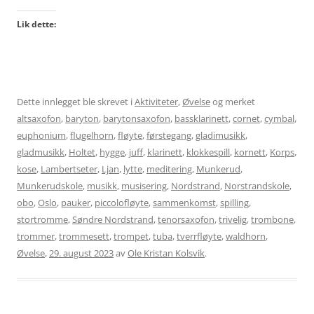
Lik dette:
Dette innlegget ble skrevet i
Aktiviteter
,
Øvelse
og merket
altsaxofon
,
baryton
,
barytonsaxofon
,
bassklarinett
,
cornet
,
cymbal
,
euphonium
,
flugelhorn
,
fløyte
,
førstegang
,
gladimusikk
,
gladmusikk
,
Holtet
,
hygge
,
juff
,
klarinett
,
klokkespill
,
kornett
,
Korps
,
kose
,
Lambertseter
,
Ljan
,
lytte
,
meditering
,
Munkerud
,
Munkerudskole
,
musikk
,
musisering
,
Nordstrand
,
Norstrandskole
,
obo
,
Oslo
,
pauker
,
piccolofløyte
,
sammenkomst
,
spilling
,
stortromme
,
Søndre Nordstrand
,
tenorsaxofon
,
trivelig
,
trombone
,
trommer
,
trommesett
,
trompet
,
tuba
,
tverrfløyte
,
waldhorn
,
Øvelse
,
29. august 2023
av
Ole Kristan Kolsvik
.