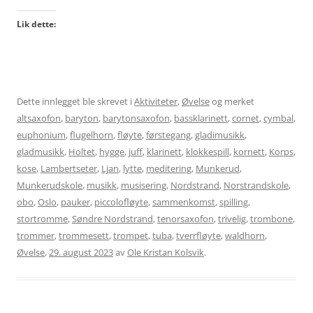
Lik dette:
Dette innlegget ble skrevet i
Aktiviteter
,
Øvelse
og merket
altsaxofon
,
baryton
,
barytonsaxofon
,
bassklarinett
,
cornet
,
cymbal
,
euphonium
,
flugelhorn
,
fløyte
,
førstegang
,
gladimusikk
,
gladmusikk
,
Holtet
,
hygge
,
juff
,
klarinett
,
klokkespill
,
kornett
,
Korps
,
kose
,
Lambertseter
,
Ljan
,
lytte
,
meditering
,
Munkerud
,
Munkerudskole
,
musikk
,
musisering
,
Nordstrand
,
Norstrandskole
,
obo
,
Oslo
,
pauker
,
piccolofløyte
,
sammenkomst
,
spilling
,
stortromme
,
Søndre Nordstrand
,
tenorsaxofon
,
trivelig
,
trombone
,
trommer
,
trommesett
,
trompet
,
tuba
,
tverrfløyte
,
waldhorn
,
Øvelse
,
29. august 2023
av
Ole Kristan Kolsvik
.